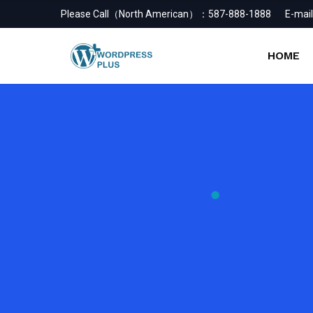
Please Call（North American）：
587-888-1888
E-mail
HOME