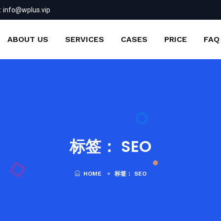
:
info@wplus.vip
ABOUT US
SERVICES
CASES
PRICE
FAQ
标签：
SEO
HOME
标签：
SEO