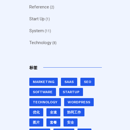
Reference
(2)
Start Up
(1)
System
(11)
Technology
(8)
标签
MARKETING
SAAS
SEO
SOFTWARE
STARTUP
TECHNOLOGY
WORDPRESS
优化
全速
协同工作
图片
套餐
安全