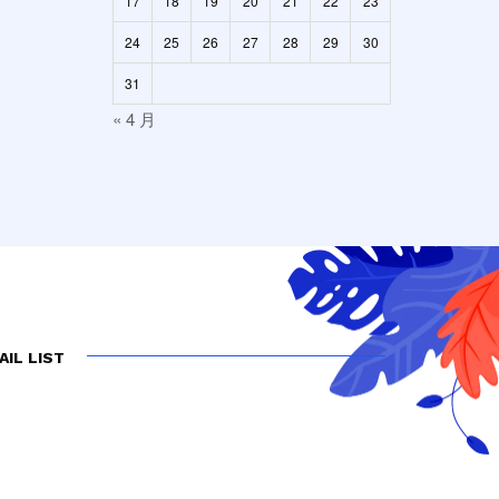
17
18
19
20
21
22
23
24
25
26
27
28
29
30
31
« 4 月
AIL LIST