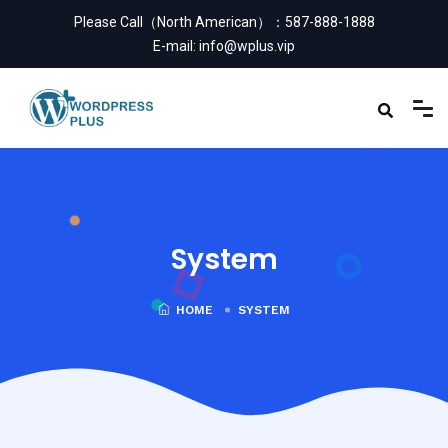
Please Call（North American）：
587-888-1888
E-mail:
info@wplus.vip
System
HOME
SYSTEM