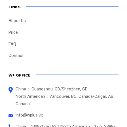
LINKS
About Us
Price
FAQ
Contact
W+ OFFICE
China： Guangzhou, GD/Shenzhen, GD
North American：Vancouver, BC. Canada/Calgar, AB.
Canada
info@wplus.vip
China：4008-126-163 / North American：1-587-888-