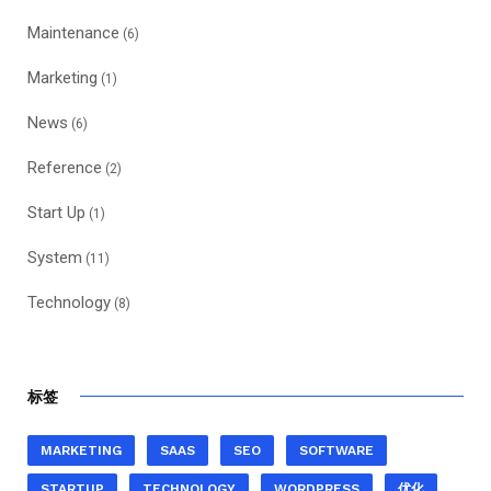
Maintenance
(6)
Marketing
(1)
News
(6)
Reference
(2)
Start Up
(1)
System
(11)
Technology
(8)
标签
MARKETING
SAAS
SEO
SOFTWARE
STARTUP
TECHNOLOGY
WORDPRESS
优化