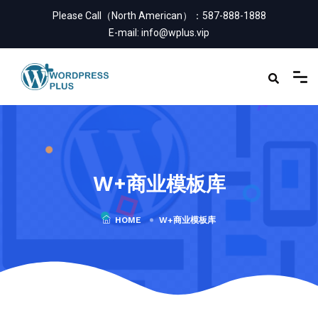
Please Call（North American）：
587-888-1888
E-mail:
info@wplus.vip
W+商业模板库
HOME
W+商业模板库