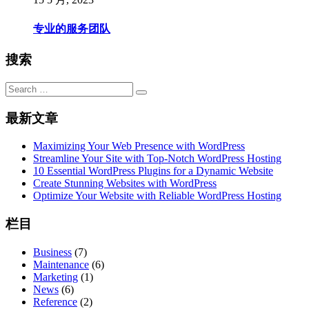
专业的服务团队
搜索
最新文章
Maximizing Your Web Presence with WordPress
Streamline Your Site with Top-Notch WordPress Hosting
10 Essential WordPress Plugins for a Dynamic Website
Create Stunning Websites with WordPress
Optimize Your Website with Reliable WordPress Hosting
栏目
Business
(7)
Maintenance
(6)
Marketing
(1)
News
(6)
Reference
(2)