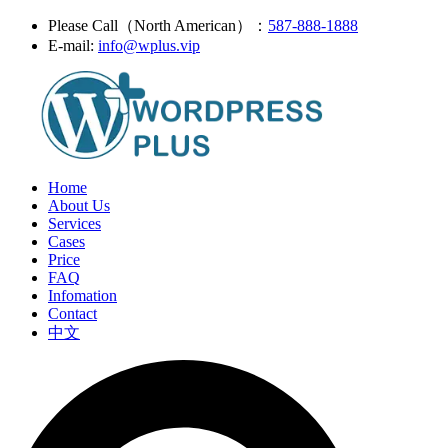
Please Call（North American）：
587-888-1888
E-mail:
info@wplus.vip
Home
About Us
Services
Cases
Price
FAQ
Infomation
Contact
中文