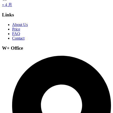
« 4 月
Links
About Us
Price
FAQ
Contact
W+ Office